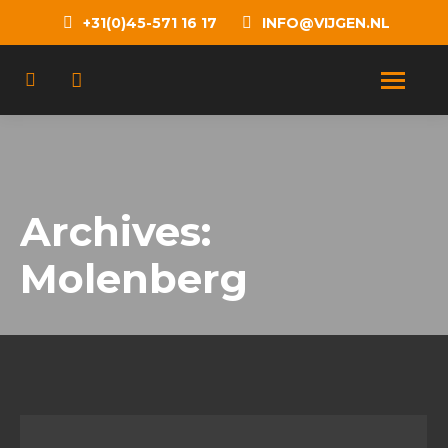
+31(0)45-571 16 17
INFO@VIJGEN.NL
Archives:
Molenberg