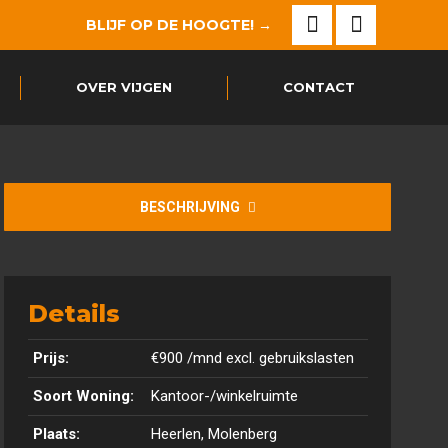
BLIJF OP DE HOOGTE! →
in
in
Facebook
Instagram
new
new
page
page
OVER VIJGEN
CONTACT
window
window
opens
opens
in
in
new
new
BESCHRIJVING
window
window
Details
Prijs:
€900
/mnd excl. gebruikslasten
Soort Woning:
Kantoor-/winkelruimte
Plaats:
Heerlen, Molenberg