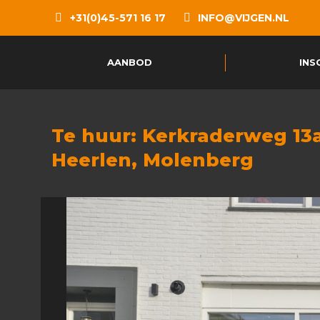
+31(0)45-571 16 17
INFO@VIJGEN.NL
AANBOD
INS
Te huur: Kerkraderweg 13a
Heerlen, Molenberg