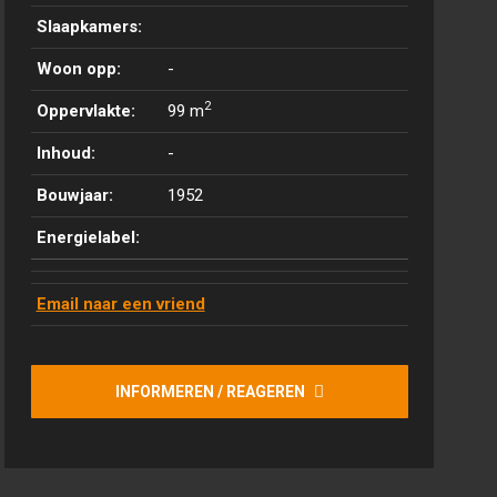
Slaapkamers:
Woon opp:
-
2
Oppervlakte:
99 m
Inhoud:
-
Bouwjaar:
1952
Energielabel:
Email naar een vriend
INFORMEREN / REAGEREN