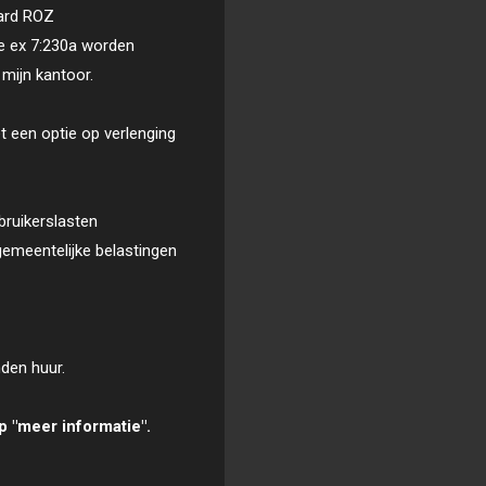
aard ROZ
e ex 7:230a worden
 mijn kantoor.
 een optie op verlenging
bruikerslasten
 gemeentelijke belastingen
den huur.
p "meer informatie".