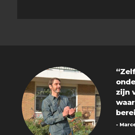
“Zelf
onde
zijn
waar
bere
- Marce