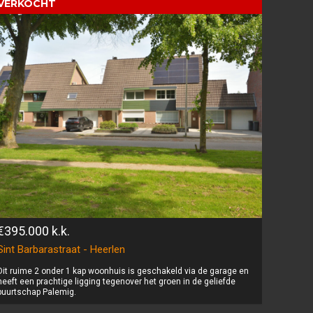
VERKOCHT
€395.000
k.k.
Sint Barbarastraat - Heerlen
Dit ruime 2 onder 1 kap woonhuis is geschakeld via de garage en
heeft een prachtige ligging tegenover het groen in de geliefde
buurtschap Palemig.