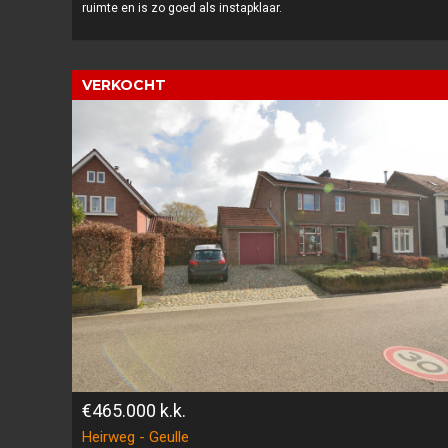
ruimte en is zo goed als instapklaar.
VERKOCHT
€465.000
k.k.
Heirweg - Geulle