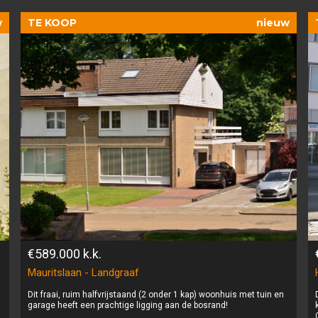
w
TE KOOP
nieuw
€589.000
k.k.
Mauritslaan - Landgraaf
Dit fraai, ruim halfvrijstaand (2 onder 1 kap) woonhuis met tuin en
garage heeft een prachtige ligging aan de bosrand!