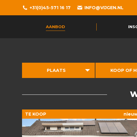
+31(0)45-571 16 17
INFO@VIJGEN.NL
AANBOD
INS
PLAATS
KOOP OF 
W
TE KOOP
nieu