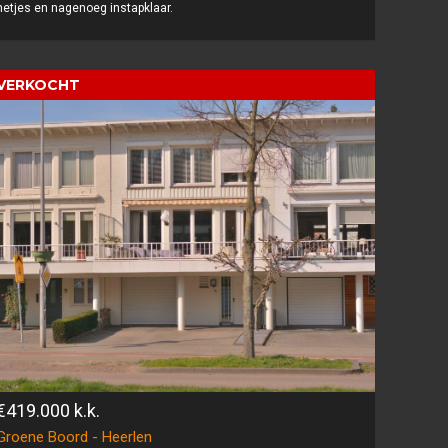
netjes en nagenoeg instapklaar.
VERKOCHT
€419.000
k.k.
Groene Boord - Heerlen