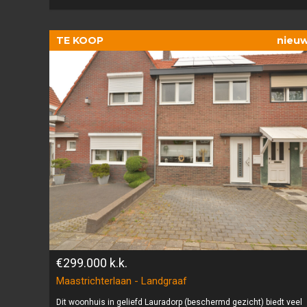
TE KOOP
nieu
€299.000
k.k.
Maastrichterlaan - Landgraaf
Dit woonhuis in geliefd Lauradorp (beschermd gezicht) biedt veel