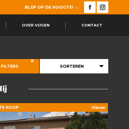
BLIJF OP DE HOOGTE! →
in
in
Facebook
Instagram
new
new
page
page
OVER VIJGEN
CONTACT
window
window
opens
opens
in
in
new
new
 FILTERS
SORTEREN
window
window
ij
TE KOOP
nieuw