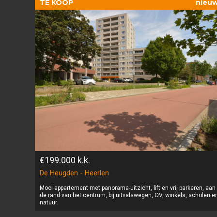
TE KOOP
nieu
€199.000
k.k.
De Heugden - Heerlen
Mooi appartement met panorama-uitzicht, lift en vrij parkeren, aan
de rand van het centrum, bij uitvalswegen, OV, winkels, scholen e
natuur.