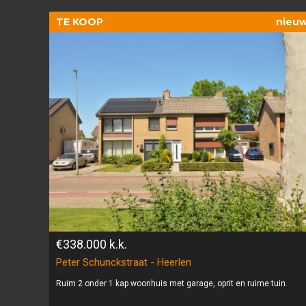
TE KOOP
nieu
€338.000
k.k.
Peter Schunckstraat - Heerlen
Ruim 2 onder 1 kap woonhuis met garage, oprit en ruime tuin.