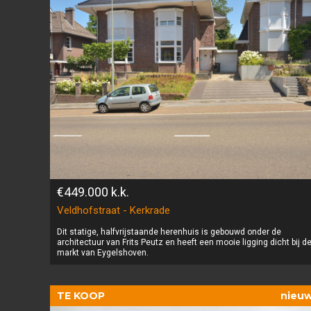
€449.000
k.k.
Veldhofstraat - Kerkrade
Dit statige, halfvrijstaande herenhuis is gebouwd onder de
architectuur van Frits Peutz en heeft een mooie ligging dicht bij d
markt van Eygelshoven.
TE KOOP
nieu