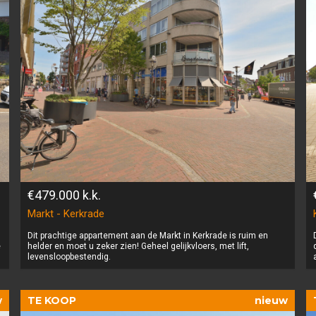
€479.000
k.k.
Markt - Kerkrade
Dit prachtige appartement aan de Markt in Kerkrade is ruim en
e
helder en moet u zeker zien! Geheel gelijkvloers, met lift,
levensloopbestendig.
w
TE KOOP
nieuw