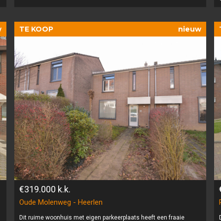
w
TE KOOP
nieuw
€319.000
k.k.
Oude Molenweg - Heerlen
Dit ruime woonhuis met eigen parkeerplaats heeft een fraaie