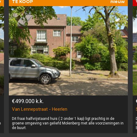
w
TE KOOP
nieuw
€499.000
k.k.
Van Lennepstraat - Heerlen
Dit fraai halfvrijstaand huis ( 2 onder 1 kap) ligt prachtig in de
n
groene omgeving van geliefd Molenberg met alle voorzieningen in
de buurt.