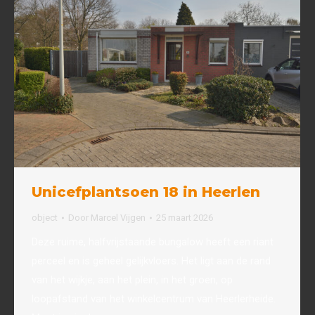
Unicefplantsoen 18 in Heerlen
object
Door
Marcel Vijgen
25 maart 2026
Deze ruime, halfvrijstaande bungalow heeft een riant
perceel en is geheel gelijkvloers. Het ligt aan de rand
van het wijkje, aan het plein, in het groen, op
loopafstand van het winkelcentrum van Heerlerheide.