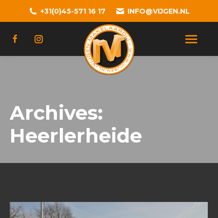
+31(0)45-571 16 17
INFO@VIJGEN.NL
Archives:
Heerlerheide