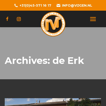
+31(0)45-571 16 17
INFO@VIJGEN.NL
Archives:
de Erk