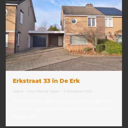
Erkstraat 33 in De Erk
object
Door
Marcel Vijgen
9 december 2025
Dit fraai halfvrijstaand woonhuis, 2 onder 1 kap, heeft
een mooie ligging op een toplocatie en is instapklaar!
Moet je zien!