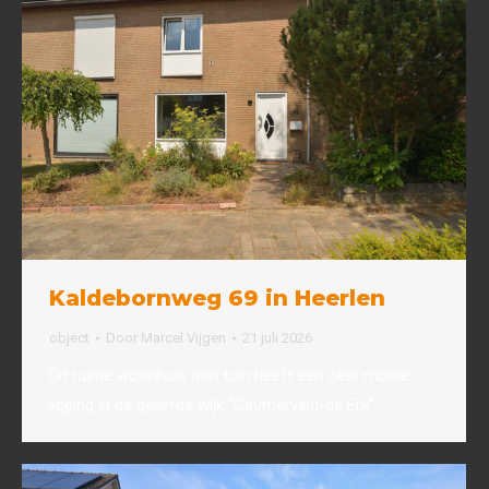
Kaldebornweg 69 in Heerlen
object
Door
Marcel Vijgen
21 juli 2026
Dit ruime woonhuis met tuin heeft een zeer mooie
ligging in de geliefde wijk “Caumerveld/de Erk”.